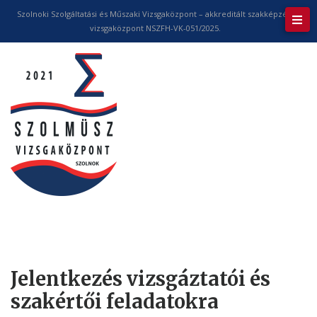
Szolnoki Szolgáltatási és Műszaki Vizsgaközpont – akkreditált szakképzési
vizsgaközpont NSZFH-VK-051/2025.
Jelentkezés vizsgáztatói és
szakértői feladatokra