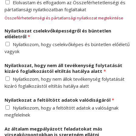
Elolvastam és elfogadom az Összeférhetetlenségi és
pártatlansági nyilatkozatban foglaltakat
Összeférhetetlenségi és pártatlansági nyilatkozat megtekintése
Nyilatkozat cselekvőképességről és büntetlen
előéletről
*
Nyilatkozom, hogy cselekvőképes és büntetlen előéletű
vagyok
Nyilatkozat, hogy nem áll tevékenység folytatását
kizáró foglalkozástól eltiltás hatálya alatt
*
Nyilatkozom, hogy nem állok tevékenység folytatását
kizáró foglalkozástól eltiltás hatálya alatt
Nyilatkozat a feltöltött adatok valódiságáról
*
Nyilatkozom, hogy a feltöltött adatok a valóságnak
megfelelnek
Az általam megpályázott feladatokat más
vizsgaközpontokban is szeretném ellátni