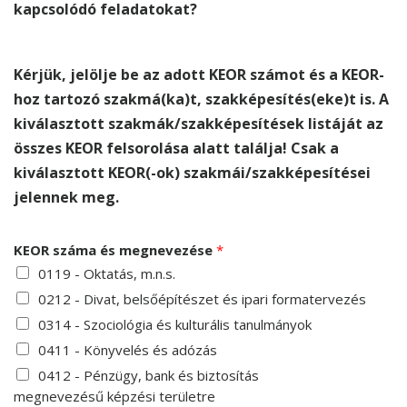
kapcsolódó feladatokat?
Kérjük, jelölje be az adott KEOR számot és a KEOR-
hoz tartozó szakmá(ka)t, szakképesítés(eke)t is. A
kiválasztott szakmák/szakképesítések listáját az
összes KEOR felsorolása alatt találja! Csak a
kiválasztott KEOR(-ok) szakmái/szakképesítései
jelennek meg.
KEOR száma és megnevezése
*
0119 - Oktatás, m.n.s.
0212 - Divat, belsőépítészet és ipari formatervezés
0314 - Szociológia és kulturális tanulmányok
0411 - Könyvelés és adózás
0412 - Pénzügy, bank és biztosítás
megnevezésű képzési területre