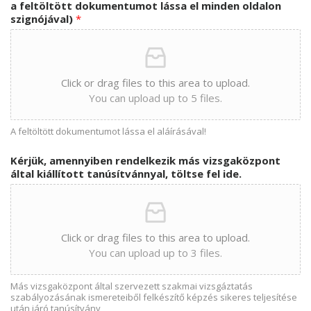
a feltöltött dokumentumot lássa el minden oldalon
szignójával)
*
Click or drag files to this area to upload.
You can upload up to 5 files.
A feltöltött dokumentumot lássa el aláírásával!
Kérjük, amennyiben rendelkezik más vizsgaközpont
által kiállított tanúsítvánnyal, töltse fel ide.
Click or drag files to this area to upload.
You can upload up to 3 files.
Más vizsgaközpont által szervezett szakmai vizsgáztatás
szabályozásának ismereteiből felkészítő képzés sikeres teljesítése
után járó tanúsítvány