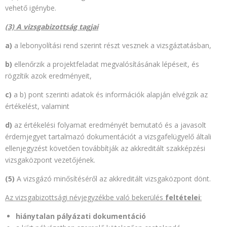
vehető igénybe.
(3) A vizsgabizottság tagjai
a)
a lebonyolítási rend szerint részt vesznek a vizsgáztatásban,
b)
ellenőrzik a projektfeladat megvalósításának lépéseit, és
rögzítik azok eredményeit,
c)
a b) pont szerinti adatok és információk alapján elvégzik az
értékelést, valamint
d)
az értékelési folyamat eredményét bemutató és a javasolt
érdemjegyet tartalmazó dokumentációt a vizsgafelügyelő általi
ellenjegyzést követően továbbítják az akkreditált szakképzési
vizsgaközpont vezetőjének.
(5)
A vizsgázó minősítéséről az akkreditált vizsgaközpont dönt.
Az vizsgabizottsági névjegyzékbe való bekerülés
feltételei
:
hiánytalan pályázati dokumentáció