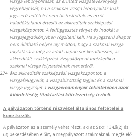
vizsga lebonyolítását, az érintett vizsgatevékenység
végrehajtását, ha a szakmai vizsga lebonyolításának
jogszerű feltételei nem biztosítottak, és erről
haladéktalanul értesíti az akkreditált szakképzési
vizsgaközpontot. A felfüggesztés tényét és indokát a
vizsgajegyzőkönyvben rögzíteni kell. Ha a jogszerű állapot
nem állítható helyre oly módon, hogy a szakmai vizsga
folytatására még az adott napon sor kerülhessen, az
akkreditált szakképzési vizsgaközpont intézkedik a
szakmai vizsga folytatásának menetéről.
§
Az akkreditált szakképzési vizsgaközpontot, a
vizsgafelügyelőt, a vizsgabizottság tagjait és a szakmai
vizsga jegyzőjét a
vizsgaeredmények tekintetében azok
kihirdetéséig titoktartási kötelezettség terheli.
A pályázaton történő részvétel általános feltételei a
következők:
A pályázaton az a személy vehet részt, aki az Szkr. 134.§(2) és
(3) bekezdésében előírt, a megpályázott szakmáknak megfelelő