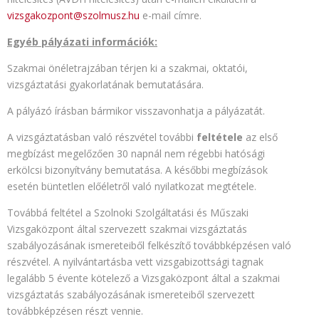
vizsgakozpont@szolmusz.hu
e-mail címre.
Egyéb pályázati információk:
Szakmai önéletrajzában térjen ki a szakmai, oktatói,
vizsgáztatási gyakorlatának bemutatására.
A pályázó írásban bármikor visszavonhatja a pályázatát.
A vizsgáztatásban való részvétel további
feltétele
az első
megbízást megelőzően 30 napnál nem régebbi hatósági
erkölcsi bizonyítvány bemutatása. A későbbi megbízások
esetén büntetlen előéletről való nyilatkozat megtétele.
Továbbá feltétel a Szolnoki Szolgáltatási és Műszaki
Vizsgaközpont által szervezett szakmai vizsgáztatás
szabályozásának ismereteiből felkészítő továbbképzésen való
részvétel. A nyilvántartásba vett vizsgabizottsági tagnak
legalább 5 évente kötelező a Vizsgaközpont által a szakmai
vizsgáztatás szabályozásának ismereteiből szervezett
továbbképzésen részt vennie.