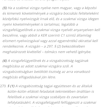
(5)
Ha a szakmai vizsga nyelve nem magyar, vagy a képzési
és kimeneti követelmények a vizsgára bocsátás feltételeként
középfokú nyelvvizsgát írnak elő, és a szakmai vizsga idegen
nyelvi követelményeket is tartalmaz, legalább a
vizsgafelügyelőnek a szakmai vizsga nyelvét anyanyelven kell
beszélnie, vagy abból a KER szerinti C1 szintű államilag
elismert nyelvvizsgával vagy azzal
egyenértékű okirattal kell
rendelkeznie. A vizsgán – a 297. § (2) bekezdésében
meghatározott kivétellel – tolmács nem vehető igénybe.
(6)
A vizsgafelügyelőnek és a vizsgabizottság tagjának
megbízása az adott szakmai vizsgára szól. A
vizsgabizottságban betöltött tisztség az arra vonatkozó
megbízás elfogadásával jön létre.
§ (1)
A vizsgabizottság tagjai együttesen és az általuk
külön-külön ellátott feladatok tekintetében önállóan is
felelősek a szakmai vizsga szabályos és zavartalan
lefolytatásáért. A vizsgafelügyelő felfüggeszti a szakmai