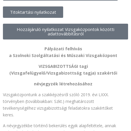
Titoktartási nyilatkozat
Hozzájáruló nyilatkozat Vizsgaközpontok közötti
adattovábbításról
Pályázati felhívás
a Szolnoki Szolgáltatási és Műszaki Vizsgaközpont
VIZSGABIZOTTSÁGI tagi
(Vizsgafelügyelő/Vizsgabizottság tagja) szakértői
névjegyzék létrehozásához
Vizsgaközpontunk a szakképzésről szóló 2019. évi LXXX.
törvényben (továbbiakban: Szkt.) meghatározott
tevékenységéhez vizsgabizottsági feladatokra szakértőket
keres.
A névjegyzékbe történő bekerülés egyik alapfeltétele, annak