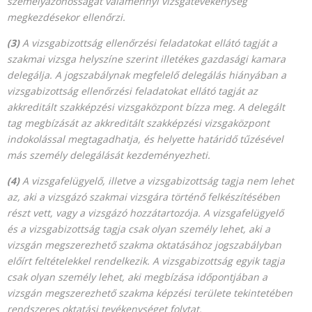
személyazonosságát valamennyi vizsgatevékenység
megkezdésekor ellenőrzi.
(3)
A vizsgabizottság ellenőrzési feladatokat ellátó tagját a
szakmai vizsga helyszíne szerint illetékes gazdasági kamara
delegálja. A jogszabálynak megfelelő delegálás hiányában a
vizsgabizottság ellenőrzési feladatokat ellátó tagját az
akkreditált szakképzési vizsgaközpont bízza meg. A delegált
tag megbízását az akkreditált szakképzési vizsgaközpont
indokolással megtagadhatja, és helyette határidő tűzésével
más személy delegálását kezdeményezheti.
(4)
A vizsgafelügyelő, illetve a vizsgabizottság tagja nem lehet
az, aki a vizsgázó szakmai vizsgára történő felkészítésében
részt vett, vagy a vizsgázó hozzátartozója. A vizsgafelügyelő
és a vizsgabizottság tagja csak olyan személy lehet, aki a
vizsgán megszerezhető szakma oktatásához jogszabályban
előírt feltételekkel rendelkezik. A vizsgabizottság egyik tagja
csak olyan személy lehet, aki megbízása időpontjában a
vizsgán megszerezhető szakma képzési területe tekintetében
rendszeres oktatási tevékenységet folytat.