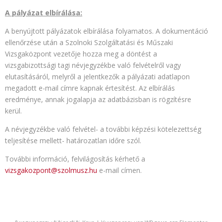
A pályázat elbírálása:
A benyújtott pályázatok elbírálása folyamatos. A dokumentáció
ellenőrzése után a Szolnoki Szolgáltatási és Műszaki
Vizsgaközpont vezetője hozza meg a döntést a
vizsgabizottsági tagi névjegyzékbe való felvételről vagy
elutasításáról, melyről a jelentkezők a pályázati adatlapon
megadott e-mail címre kapnak értesítést. Az elbírálás
eredménye, annak jogalapja az adatbázisban is rögzítésre
kerül.
A névjegyzékbe való felvétel- a további képzési kötelezettség
teljesítése mellett- határozatlan időre szól.
További információ, felvilágosítás kérhető a
vizsgakozpont@szolmusz.hu
e-mail címen.