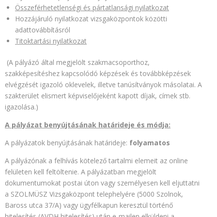
Összeférhetetlenségi és pártatlansági nyilatkozat
Hozzájáruló nyilatkozat vizsgaközpontok közötti
adattovábbításról
Titoktartási nyilatkozat
(A pályázó által megjelölt szakmacsoporthoz,
szakképesítéshez kapcsolódó képzések és továbbképzések
elvégzését igazoló oklevelek, illetve tanúsítványok másolatai. A
szakterület elismert képviselőjeként kapott díjak, címek stb.
igazolása.)
A pályázat benyújtásának határideje és módja:
A pályázatok benyújtásának határideje:
folyamatos
A pályázónak a felhívás kötelező tartalmi elemeit az online
felületen kell feltöltenie. A pályázatban megjelölt
dokumentumokat postai úton vagy személyesen kell eljuttatni
a SZOLMÜSZ Vizsgaközpont telephelyére (5000 Szolnok,
Baross utca 37/A) vagy ügyfélkapun keresztül történő
hitelesítés (AVDH hitelesítés) után e-mailen elküldeni a