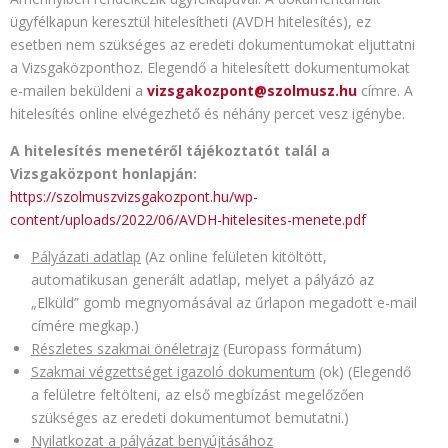
ügyfélkapun keresztül hitelesítheti (AVDH hitelesítés), ez
esetben nem szükséges az eredeti dokumentumokat eljuttatni
a Vizsgaközponthoz. Elegendő a hitelesített dokumentumokat
e-mailen beküldeni a
vizsgakozpont@szolmusz.hu
címre. A
hitelesítés online elvégezhető és néhány percet vesz igénybe.
A hitelesítés menetéről tájékoztatót talál a
Vizsgaközpont honlapján:
https://szolmuszvizsgakozpont.hu/wp-
content/uploads/2022/06/AVDH-hitelesites-menete.pdf
Pályázati adatlap
(Az online felületen kitöltött,
automatikusan generált adatlap, melyet a pályázó az
„Elküld” gomb megnyomásával az űrlapon megadott e-mail
címére megkap.)
Részletes szakmai önéletrajz
(Europass formátum)
Szakmai végzettséget igazoló dokumentum
(ok) (Elegendő
a felületre feltölteni, az első megbízást megelőzően
szükséges az eredeti dokumentumot bemutatni.)
Nyilatkozat a pályázat benyújtásához