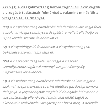
272.§ (1) A vizsgabizottság három tagból áll, akik végzik
a vizsgázó tudásának felmérését, valamint minősítik a
vizsgázó teljesítményét.
(1a)
A vizsgabizottság ellenőrzési feladatokat ellátó tagja felel
a szakmai vizsga szabályszerűségéért, emellett elláthatja az
(1) bekezdés szerinti feladatokat is.
(2)
A vizsgafelügyelői feladatokat a vizsgabizottság (1a)
bekezdése szerinti tagja látja el.
(2a)
A vizsgabizottság valamely tagja a vizsgázó
személyazonosságát valamennyi vizsgatevékenység
megkezdésekor ellenőrzi.
(3)
A vizsgabizottság ellenőrzési feladatokat ellátó tagját a
szakmai vizsga helyszíne szerint illetékes gazdasági kamara
delegálja. A jogszabálynak megfelelő delegálás hiányában a
vizsgabizottság ellenőrzési feladatokat ellátó tagját az
akkreditált szakképzési vizsgaközpont bízza meg. A delegált