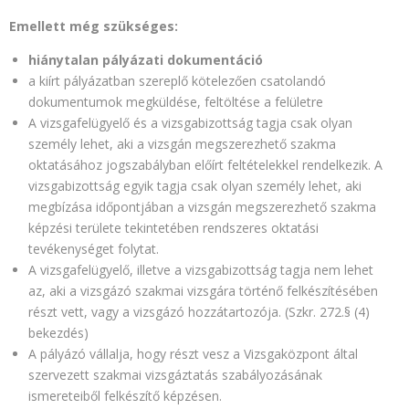
Emellett még szükséges:
hiánytalan pályázati dokumentáció
a kiírt pályázatban szereplő kötelezően csatolandó
dokumentumok megküldése, feltöltése a felületre
A vizsgafelügyelő és a vizsgabizottság tagja csak olyan
személy lehet, aki a vizsgán megszerezhető szakma
oktatásához jogszabályban előírt feltételekkel rendelkezik. A
vizsgabizottság egyik tagja csak olyan személy lehet, aki
megbízása időpontjában a vizsgán megszerezhető szakma
képzési területe tekintetében rendszeres oktatási
tevékenységet folytat.
A vizsgafelügyelő, illetve a vizsgabizottság tagja nem lehet
az, aki a vizsgázó szakmai vizsgára történő felkészítésében
részt vett, vagy a vizsgázó hozzátartozója. (Szkr. 272.§ (4)
bekezdés)
A pályázó vállalja, hogy részt vesz a Vizsgaközpont által
szervezett szakmai vizsgáztatás szabályozásának
ismereteiből felkészítő képzésen.