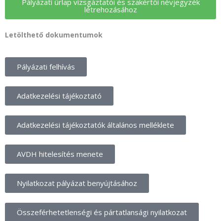
Pályázati űrlap vizsgáztatói és szakértői névjegyzék
létrehozásához
Letölthető dokumentumok
Pályázati felhívás
Adatkezelési tájékoztató
Adatkezelési tájékoztatók általános melléklete
AVDH hitelesítés menete
Nyilatkozat pályázat benyújtásához
Összeférhetetlenségi és pártatlansági nyilatkozat