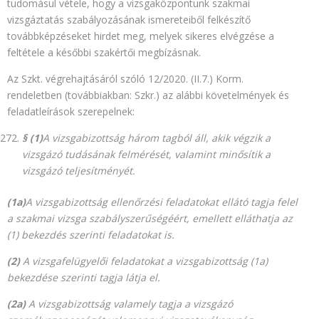
tudomásul vétele, hogy a vizsgaközpontunk szakmai
vizsgáztatás szabályozásának ismereteiből felkészítő
továbbképzéseket hirdet meg, melyek sikeres elvégzése a
feltétele a későbbi szakértői megbízásnak.
Az Szkt. végrehajtásáról szóló 12/2020. (II.7.) Korm.
rendeletben (továbbiakban: Szkr.) az alábbi követelmények és
feladatleírások szerepelnek:
§ (1)
A vizsgabizottság három tagból áll, akik végzik a
vizsgázó tudásának felmérését, valamint minősítik a
vizsgázó teljesítményét.
(1a)
A vizsgabizottság ellenőrzési feladatokat ellátó tagja felel
a szakmai vizsga szabályszerűségéért, emellett elláthatja az
(1) bekezdés szerinti feladatokat is.
(2)
A vizsgafelügyelői feladatokat a vizsgabizottság (1a)
bekezdése szerinti tagja látja el.
(2a)
A vizsgabizottság valamely tagja a vizsgázó