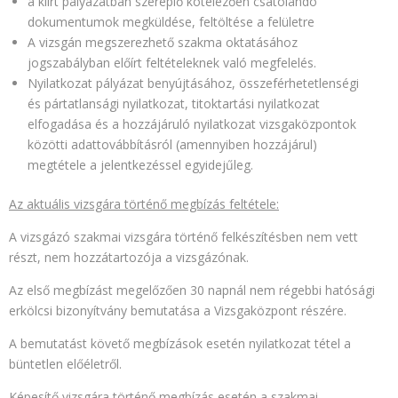
a kiírt pályázatban szereplő kötelezően csatolandó
dokumentumok megküldése, feltöltése a felületre
A vizsgán megszerezhető szakma oktatásához
jogszabályban előírt feltételeknek való megfelelés.
Nyilatkozat pályázat benyújtásához, összeférhetetlenségi
és pártatlansági nyilatkozat, titoktartási nyilatkozat
elfogadása és a hozzájáruló nyilatkozat vizsgaközpontok
közötti adattovábbításról (amennyiben hozzájárul)
megtétele a jelentkezéssel egyidejűleg.
Az aktuális vizsgára történő megbízás feltétele:
A vizsgázó szakmai vizsgára történő felkészítésben nem vett
részt, nem hozzátartozója a vizsgázónak.
Az első megbízást megelőzően 30 napnál nem régebbi hatósági
erkölcsi bizonyítvány bemutatása a Vizsgaközpont részére.
A bemutatást követő megbízások esetén nyilatkozat tétel a
büntetlen előéletről.
Képesítő vizsgára történő megbízás esetén a szakmai