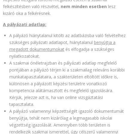
felkészítésben való részvétel,
nem minden esetben
lesz
kizáró oka a felkérésnek.
A pályázati adatlap:
A pályázó hiánytalanul kitölti az adatbázisba való felvételhez
szükséges pályázati adatlapot, hiánytalanul
benyújtja a
megadott dokumentumokat
és elfogadja a szükséges
nyilatkozatokat.
A szakmai önéletrajzban és pályázati adatlap megfelelő
pontjában a pályázó térjen ki a szakmailag releváns korábbi
munkatapasztalataira, a szakterületen eltöltött időkre is,
különösen a pályázott képzési területre vonatkozó
kompetencia alátámasztott és megfelelő igazolására.
Kérjük, jelezze azt is, ha van online vizsgáztatási
tapasztalata.
A pályázó valamennyi képzettségét igazoló dokumentumát
benyújtja, tehát nem kizárólag a legmagasabb iskolai
végzettség igazolását. Amennyiben több területen is
rendelkezik szakmai ismerettel, úgy célszerű valamennyi