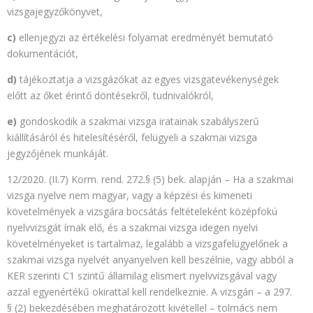
vizsgajegyzőkönyvet,
c)
ellenjegyzi az értékelési folyamat eredményét bemutató
dokumentációt,
d)
tájékoztatja a vizsgázókat az egyes vizsgatevékenységek
előtt az őket érintő döntésekről, tudnivalókról,
e)
gondoskodik a szakmai vizsga iratainak szabályszerű
kiállításáról és hitelesítéséről, felügyeli a szakmai vizsga
jegyzőjének munkáját.
12/2020. (II.7) Korm. rend. 272.§ (5) bek. alapján – Ha a szakmai
vizsga nyelve nem magyar, vagy a képzési és kimeneti
követelmények a vizsgára bocsátás feltételeként középfokú
nyelvvizsgát írnak elő, és a szakmai vizsga idegen nyelvi
követelményeket is tartalmaz, legalább a vizsgafelügyelőnek a
szakmai vizsga nyelvét anyanyelven kell beszélnie, vagy abból a
KER szerinti C1 szintű államilag elismert nyelvvizsgával vagy
azzal egyenértékű okirattal kell rendelkeznie. A vizsgán – a 297.
§ (2) bekezdésében meghatározott kivétellel – tolmács nem