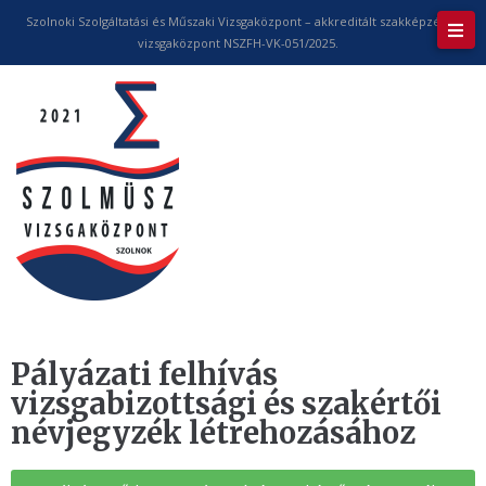
Szolnoki Szolgáltatási és Műszaki Vizsgaközpont – akkreditált szakképzési
vizsgaközpont NSZFH-VK-051/2025.
Pályázati felhívás
vizsgabizottsági és szakértői
névjegyzék létrehozásához