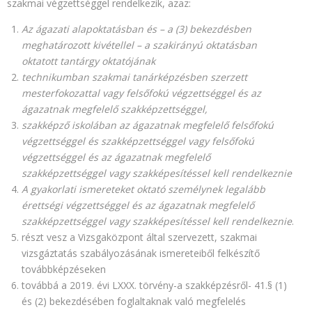
szakmai végzettséggel rendelkezik, azaz:
Az ágazati alapoktatásban és – a (3) bekezdésben
meghatározott kivétellel – a szakirányú oktatásban
oktatott tantárgy oktatójának
technikumban szakmai tanárképzésben szerzett
mesterfokozattal vagy felsőfokú végzettséggel és az
ágazatnak megfelelő szakképzettséggel,
szakképző iskolában az ágazatnak megfelelő felsőfokú
végzettséggel és szakképzettséggel vagy felsőfokú
végzettséggel és az ágazatnak megfelelő
szakképzettséggel vagy szakképesítéssel kell rendelkeznie
A gyakorlati ismereteket oktató személynek legalább
érettségi végzettséggel és az ágazatnak megfelelő
szakképzettséggel vagy szakképesítéssel kell rendelkeznie
.
részt vesz a Vizsgaközpont által szervezett, szakmai
vizsgáztatás szabályozásának ismereteiből felkészítő
továbbképzéseken
továbbá a 2019. évi LXXX. törvény-a szakképzésről- 41.§ (1)
és (2) bekezdésében foglaltaknak való megfelelés