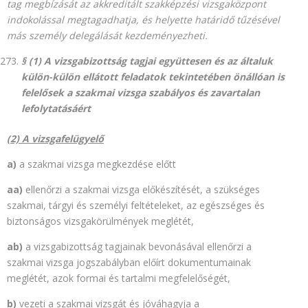
tag megbízását az akkreditált szakképzési vizsgaközpont
indokolással megtagadhatja, és helyette határidő tűzésével
más személy delegálását kezdeményezheti.
§ (1) A vizsgabizottság tagjai együttesen és az általuk
külön-külön ellátott feladatok tekintetében önállóan is
felelősek a szakmai vizsga szabályos és zavartalan
lefolytatásáért
(2) A vizsgafelügyelő
a)
a szakmai vizsga megkezdése előtt
aa)
ellenőrzi a szakmai vizsga előkészítését, a szükséges
szakmai, tárgyi és személyi feltételeket, az egészséges és
biztonságos vizsgakörülmények meglétét,
ab)
a vizsgabizottság tagjainak bevonásával ellenőrzi a
szakmai vizsga jogszabályban előírt dokumentumainak
meglétét, azok formai és tartalmi megfelelőségét,
b)
vezeti a szakmai vizsgát és jóváhagyja a