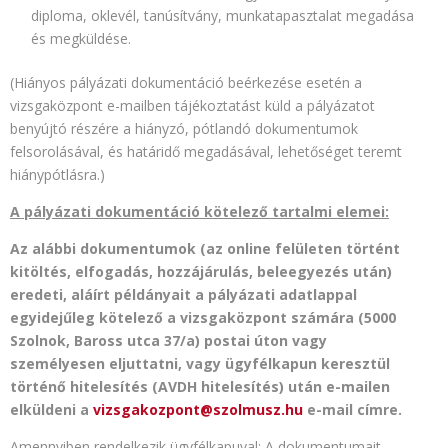
diploma, oklevél, tanúsítvány, munkatapasztalat megadása
és megküldése.
(Hiányos pályázati dokumentáció beérkezése esetén a
vizsgaközpont e-mailben tájékoztatást küld a pályázatot
benyújtó részére a hiányzó, pótlandó dokumentumok
felsorolásával, és határidő megadásával, lehetőséget teremt
hiánypótlásra.)
A pályázati dokumentáció kötelező tartalmi elemei:
Az alábbi dokumentumok (az online felületen történt
kitöltés, elfogadás, hozzájárulás, beleegyezés után)
eredeti, aláírt példányait a pályázati adatlappal
egyidejűleg kötelező a vizsgaközpont számára (5000
Szolnok, Baross utca 37/a) postai úton vagy
személyesen eljuttatni, vagy ügyfélkapun keresztül
történő hitelesítés (AVDH hitelesítés) után e-mailen
elküldeni a
vizsgakozpont@szolmusz.hu
e-mail címre.
Amennyiben rendelkezik ügyfélkapuval: A dokumentumait