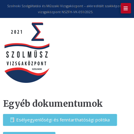
Szolnoki Szolgáltatási és Műszaki Vizsgaközpont – akkreditált szakképzési
vizsgaközpont NSZFH-VK-051/2025.
Egyéb dokumentumok
Esélyegyenlőségi és fenntarthatósági politika