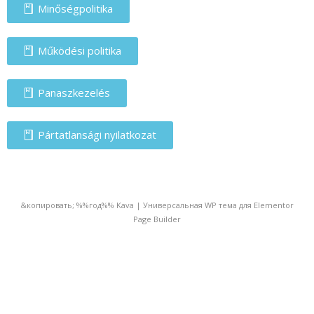
Minőségpolitika
Működési politika
Panaszkezelés
Pártatlansági nyilatkozat
&копировать; %%год%% Kava | Универсальная WP тема для Elementor
Page Builder